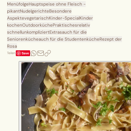
Menüfolge
Hauptspeise ohne Fleisch -
pikant
Nudelgerichte
Besondere
Aspekte
vegetarisch
Kinder-Special
Kinder
kochen
Outdoorküche
Praktisches
relativ
schnell
unkompliziert
Extras
auch für die
Seniorenküche
auch für die Studentenküche
Rezept der
Rosa
Save
Teilen