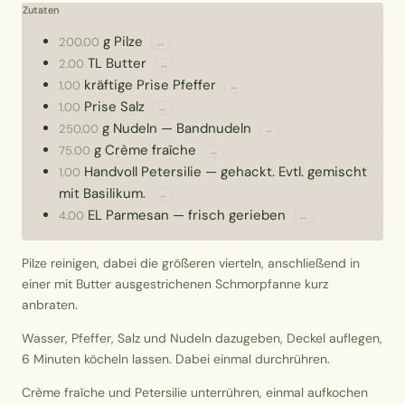
Zutaten
g
Pilze
200.00
↔
TL
Butter
2.00
↔
kräftige Prise
Pfeffer
1.00
↔
Prise
Salz
1.00
↔
g
Nudeln
—
Bandnudeln
250.00
↔
g
Crème fraîche
75.00
↔
Handvoll
Petersilie
—
gehackt. Evtl. gemischt
1.00
mit Basilikum.
↔
EL
Parmesan
—
frisch gerieben
4.00
↔
Pilze reinigen, dabei die größeren vierteln, anschließend in
einer mit Butter ausgestrichenen Schmorpfanne kurz
anbraten.
Wasser, Pfeffer, Salz und Nudeln dazugeben, Deckel auflegen,
6 Minuten köcheln lassen. Dabei einmal durchrühren.
Crème fraîche und Petersilie unterrühren, einmal aufkochen