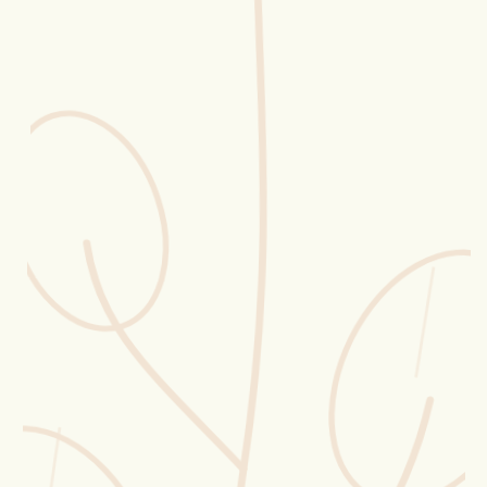
Erntekorb
Sammelkalender
Blüten-Finder
Phänologie-Radar
Vogelstimmen
Gartenplaner
Düngeberater
Challenges