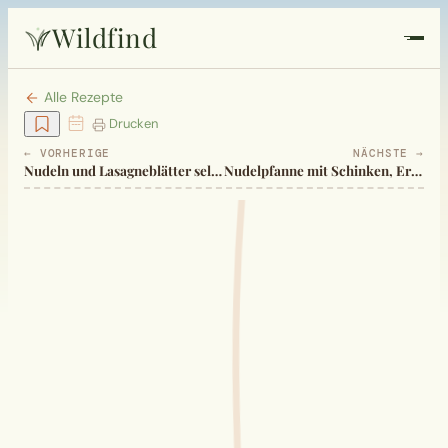
Wildfind
Startseite
Alle Rezepte
Drucken
Pflanzen
← VORHERIGE
NÄCHSTE →
Nudeln und Lasagneblätter selber machen
Nudelpfanne mit Schinken, Erbsen
Rezepte
Heilkunde
Garten
Quiz
Suche