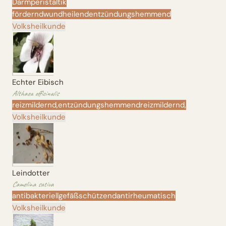
Darmperistaltik
fördernd
wundheilend
entzündungshemmend
Volksheilkunde
Echter Eibisch
Althaea officinalis
reizmildernd,
entzündungshemmend
reizmildernd,
Volksheilkunde
Leindotter
Camelina sativa
antibakteriell
gefäßschützend
antirheumatisch
Volksheilkunde