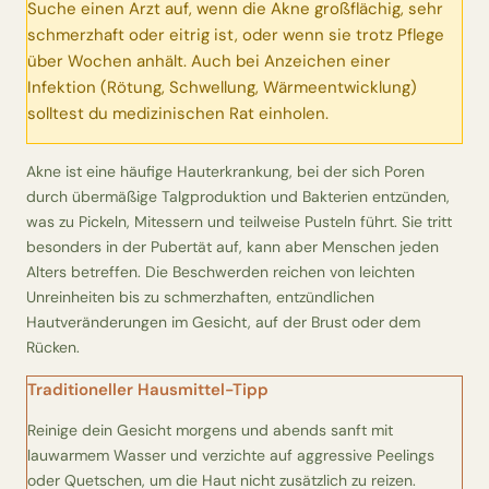
Suche einen Arzt auf, wenn die Akne großflächig, sehr
Erntekorb
schmerzhaft oder eitrig ist, oder wenn sie trotz Pflege
über Wochen anhält. Auch bei Anzeichen einer
Sammelkalender
Infektion (Rötung, Schwellung, Wärmeentwicklung)
solltest du medizinischen Rat einholen.
Blüten-Finder
Akne ist eine häufige Hauterkrankung, bei der sich Poren
durch übermäßige Talgproduktion und Bakterien entzünden,
Phänologie-Radar
was zu Pickeln, Mitessern und teilweise Pusteln führt. Sie tritt
besonders in der Pubertät auf, kann aber Menschen jeden
Vogelstimmen
Alters betreffen. Die Beschwerden reichen von leichten
Unreinheiten bis zu schmerzhaften, entzündlichen
Gartenplaner
Hautveränderungen im Gesicht, auf der Brust oder dem
Rücken.
Düngeberater
Traditioneller Hausmittel-Tipp
Reinige dein Gesicht morgens und abends sanft mit
Challenges
lauwarmem Wasser und verzichte auf aggressive Peelings
oder Quetschen, um die Haut nicht zusätzlich zu reizen.