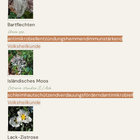
Bartflechten
Usnea spp.
antimikrobiell
entzündungshemmend
immunstärkend
Volksheilkunde
Isländisches Moos
Cetraria islandica (L.) Ach.
schleimhautschützend
verdauungsfördernd
antimikrobiell
Volksheilkunde
Lack-Zistrose