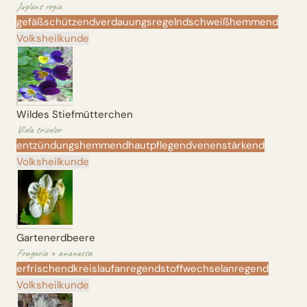
Juglans regia
gefäßschützend
verdauungsregelnd
schweißhemmend
Volksheilkunde
Wildes Stiefmütterchen
Viola tricolor
entzündungshemmend
hautpflegend
venenstärkend
Volksheilkunde
Gartenerdbeere
Fragaria × ananassa
erfrischend
kreislaufanregend
stoffwechselanregend
Volksheilkunde