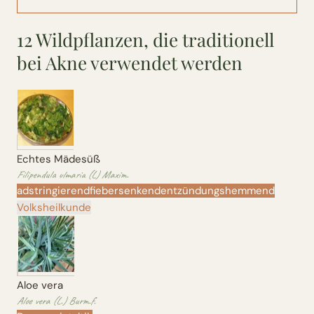
Wusstest du?
12 Wildpflanzen, die traditionell
Sammlungen
bei Akne verwendet werden
Selber machen
Glossar
Echtes Mädesüß
Filipendula ulmaria (L) Maxim.
adstringierend
fiebersenkend
entzündungshemmend
Volksheilkunde
Aloe vera
Aloe vera (L.) Burm.f.