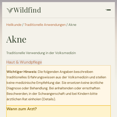
Wildfind
Startseite
Heilkunde
/
Traditionelle Anwendungen
/
Akne
Akne
Pflanzen
Rezepte
Traditionelle Verwendung in der Volksmedizin
Haut & Wundpflege
Heilkunde
Wichtiger Hinweis:
Die folgenden Angaben beschreiben
traditionelles Erfahrungswissen aus der Volksmedizin und stellen
Garten
keine medizinische Empfehlung dar. Sie ersetzen keine ärztliche
Diagnose oder Behandlung. Bei anhaltenden oder ernsthaften
Beschwerden, in der Schwangerschaft und bei Kindern bitte
Quiz
ärztlichen Rat einholen (
Details
).
Wann zum Arzt?
Suche