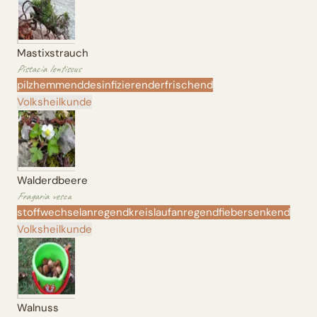
Mastixstrauch
Pistacia lentiscus
pilzhemmend
desinfizierend
erfrischend
Volksheilkunde
Walderdbeere
Fragaria vesca
stoffwechselanregend
kreislaufanregend
fiebersenkend
Volksheilkunde
Walnuss