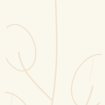
Erntekorb
Sammelkalender
Blüten-Finder
Phänologie-Radar
Vogelstimmen
Gartenplaner
Düngeberater
Challenges