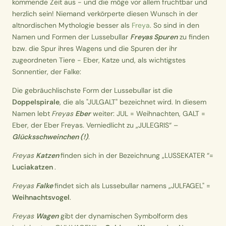
kommende Zeit aus - und die möge vor allem fruchtbar und
herzlich sein! Niemand verkörperte diesen Wunsch in der
altnordischen Mythologie besser als
Freya
. So sind in den
Namen und Formen der Lussebullar
Freyas Spuren
zu finden
bzw. die Spur ihres Wagens und die Spuren der ihr
zugeordneten Tiere - Eber, Katze und, als wichtigstes
Sonnentier, der Falke:
Die gebräuchlischste Form der Lussebullar ist die
Doppelspirale
, die als "JULGALT" bezeichnet wird. In diesem
Namen lebt
Freyas
Eber
weiter: JUL = Weihnachten, GALT =
Eber, der Eber Freyas. Verniedlicht zu „JULEGRIS“ –
Glücksschweinchen (!)
.
Freyas
Katzen
finden sich in der Bezeichnung „LUSSEKATER “=
Luciakatzen
.
Freyas
Falke
findet sich als Lussebullar namens „JULFAGEL" =
Weihnachtsvogel
.
Freyas
Wagen
gibt der dynamischen Symbolform des