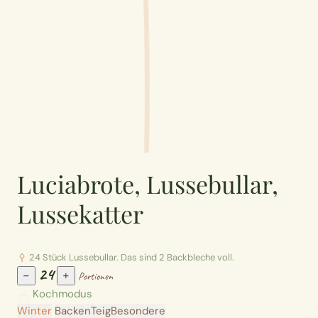
Luciabrote, Lussebullar,
Lussekatter
24 Stück Lussebullar. Das sind 2 Backbleche voll.
24
−
+
Portionen
Kochmodus
Winter
Backen
Teig
Besondere