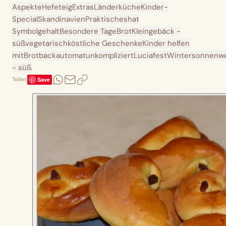
Aspekte
Hefeteig
Extras
Länderküche
Kinder-
Special
Skandinavien
Praktisches
hat
Symbolgehalt
Besondere Tage
Brot
Kleingebäck -
süß
vegetarisch
köstliche Geschenke
Kinder helfen
mit
Brotbackautomat
unkompliziert
Luciafest
Wintersonnenw
- süß
Save
Teilen