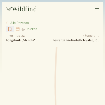
Wildfind
Startseite
Alle Rezepte
Drucken
Pflanzen
← VORHERIGE
NÄCHSTE →
Longdrink „Mentha“
Löwenzahn-Kartoffel-Salat, Röhrlsalat
Rezepte
Heilkunde
Garten
Quiz
Suche