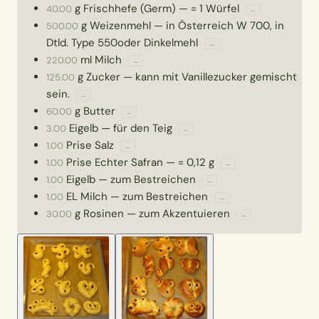
g
Frischhefe (Germ)
—
= 1 Würfel
40.00
↔
g
Weizenmehl
—
in Österreich W 700, in
500.00
Dtld. Type 550oder Dinkelmehl
↔
ml
Milch
220.00
↔
g
Zucker
—
kann mit Vanillezucker gemischt
125.00
sein.
↔
g
Butter
60.00
↔
Eigelb
—
für den Teig
3.00
↔
Prise
Salz
1.00
↔
Prise
Echter Safran
—
= 0,12 g
1.00
↔
Eigelb
—
zum Bestreichen
1.00
↔
EL
Milch
—
zum Bestreichen
1.00
↔
g
Rosinen
—
zum Akzentuieren
30.00
↔