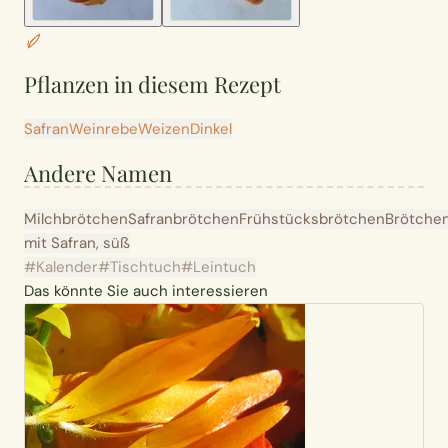
Pflanzen in diesem Rezept
Safran
Weinrebe
Weizen
Dinkel
Andere Namen
Milchbrötchen
Safranbrötchen
Frühstücksbrötchen
Brötche
mit Safran, süß
#Kalender
#Tischtuch
#Leintuch
Das könnte Sie auch interessieren