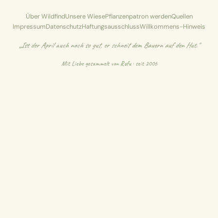
Über Wildfind
Unsere Wiese
Pflanzenpatron werden
Quellen
Impressum
Datenschutz
Haftungsausschluss
Willkommens-Hinweis
„Ist der April auch noch so gut, er schneit dem Bauern auf den Hut."
Mit Liebe gesammelt von
Rofu
· seit 2006