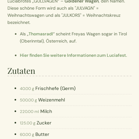
Luciabrotes „GULLVAGEN“ –
Goldener Wagen
, den Namen.
Diese schöne Form wird auch als "JULVAGN" =
Weihnachtswagen und als "JULKORS" = Weihnachtskreuz
bezeichnet.
Als „
Thomasradl
“ scheint Freyas Wagen sogar in Tirol
(Oberinntal), Österreich, auf.
Hier finden Sie weitere Informationen zum Luciafest.
Zutaten
Frischhefe (Germ)
40.00 g
Weizenmehl
500.00 g
Milch
220.00 ml
Zucker
125.00 g
Butter
60.00 g