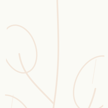
Erntekorb
Sammelkalender
Blüten-Finder
Phänologie-Radar
Vogelstimmen
Gartenplaner
Düngeberater
Challenges