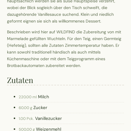
hauptsächlich werden sie als süße Hauptspeise verzehrt,
wobei der Blick sogleich über den Tisch schweift, die
dazugehörende Vanillesauce suchend. Klein und niedlich
geformt eignen sie sich als willkommenes Dessert.
Beschrieben wird hier auf WILDFIND die Zubereitung von mit
Marmelade gefüllten Wuchteln. Für den Teig, einen Germteig
(Hefeteig), sollten alle Zutaten Zimmertemperatur haben. Er
kann sowohl traditionell händisch als auch mittels
Küchenmaschine oder mit dem Teigprogramm eines
Brotbackautomaten zubereitet werden.
Zutaten
Milch
220.00 ml
Zucker
60.00 g
Vanillezucker
1.00 Pck.
Weizenmehl
500.00 g