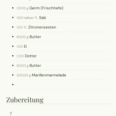
Germ (Frischhefe)
20.00 g
Salz
1.00 halben TL
Zitronenzesten
1.00 TL
Butter
60.00 g
Ei
1.00
Dotter
2.00
Butter
60.00 g
Marillenmarmelade
300.00 g
Zubereitung
1