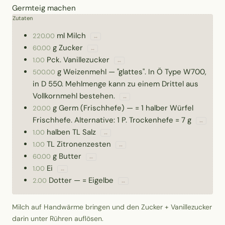
Germteig machen
Zutaten
ml
Milch
220.00
↔
g
Zucker
60.00
↔
Pck.
Vanillezucker
1.00
↔
g
Weizenmehl
—
"glattes". In Ö Type W700,
500.00
in D 550. Mehlmenge kann zu einem Drittel aus
Vollkornmehl bestehen.
↔
g
Germ (Frischhefe)
—
= 1 halber Würfel
20.00
Frischhefe. Alternative: 1 P. Trockenhefe = 7 g
↔
halben TL
Salz
1.00
↔
TL
Zitronenzesten
1.00
↔
g
Butter
60.00
↔
Ei
1.00
↔
Dotter
—
= Eigelbe
2.00
↔
Milch auf Handwärme bringen und den Zucker + Vanillezucker
darin unter Rühren auflösen.