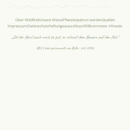
Über Wildfind
Unsere Wiese
Pflanzenpatron werden
Quellen
Impressum
Datenschutz
Haftungsausschluss
Willkommens-Hinweis
„Ist der April auch noch so gut, er schneit dem Bauern auf den Hut."
Mit Liebe gesammelt von
Rofu
· seit 2006