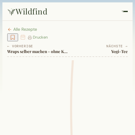
Wildfind
Startseite
Alle Rezepte
Drucken
Pflanzen
← VORHERIGE
NÄCHSTE →
Wraps selber machen - ohne Knetteig
Yogi-Tee
Rezepte
Heilkunde
Garten
Quiz
Suche