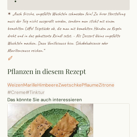
✶ „
Auch frische, ungefüllte Wuchteln schmecken fein! Zu ihrer Herstellung
muss der Teig nicht ausgerollt werden, sondern man sticht mit einem
bemehlten Löffel Teigstücke ab, die man mit bemehlten Händen zu Kugeln
dreht und in das gebutterte Reindl setzt. - Als Dessert kleine ungefüllte
Wuchteln machen. Dazu Vanillesauce bzw. Schokoladesauce oder
Marillensauce reichen.
“
Pflanzen in diesem Rezept
Weizen
Marille
Himbeere
Zwetschke
Pflaume
Zitrone
#Creme
#Tinktur
Das könnte Sie auch interessieren