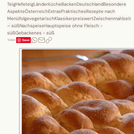
Teig
Hefeteig
Länderküche
Backen
Deutschland
Besondere
Aspekte
Österreich
Extras
Praktisches
Rezepte nach
Menüfolge
vegetarisch
Klassiker
preiswert
Zwischenmahlzeit
– süß
Nachspeise
Hauptspeise ohne Fleisch -
süß
Gebackenes - süß
Save
Teilen