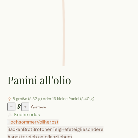
Panini all’olio
8 große (à 82 g) oder 16 kleine Panini (à 40 g)
8
−
+
Portionen
Kochmodus
Hochsommer
Vollherbst
Backen
Brot
Brötchen
Teig
Hefeteig
Besondere
Aspekte
reich an pflanzlichem