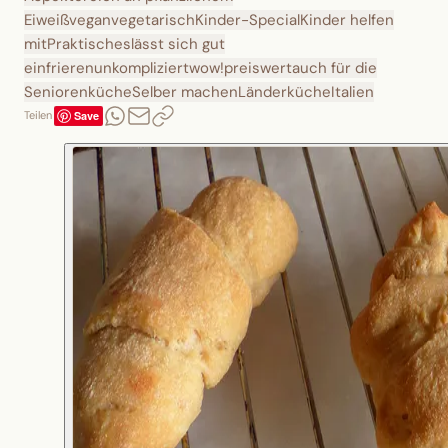
Eiweiß
vegan
vegetarisch
Kinder-Special
Kinder helfen
mit
Praktisches
lässt sich gut
einfrieren
unkompliziert
wow!
preiswert
auch für die
Seniorenküche
Selber machen
Länderküche
Italien
Save
Teilen