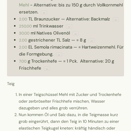
Mehl
- Alternative: bis zu 150 g durch Vollkornmehl
ersetzen.
↔
TL
Braunzucker
—
Alternative: Backmalz
2.00
↔
ml
Trinkwasser
250.00
↔
ml
Natives Olivenöl
30.00
↔
gestrichener TL
Salz
—
= 8 g
2.00
↔
EL
Semola rimacinata
—
= Hartweizenmehl. Für
2.00
die Formgebung.
↔
g
Trockenhefe
—
= 1 Pck. Alternative: 20 g
7.00
Frischhefe
↔
Teig
In einer Teigschüssel Mehl mit Zucker und Trockenhefe
oder zerbröselter Frischhefe mischen, Wasser
dazugeben und alles grob verrühren.
Nun kommen Öl und Salz dazu, in die Teigmasse kurz
grob eingerührt, dann den Teig in 10 Minuten zu einer
elastischen Teigkugel kneten: kräftig händisch oder