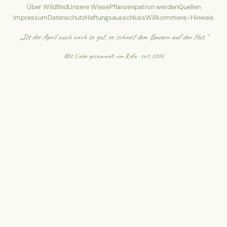
Über Wildfind
Unsere Wiese
Pflanzenpatron werden
Quellen
Impressum
Datenschutz
Haftungsausschluss
Willkommens-Hinweis
„Ist der April auch noch so gut, er schneit dem Bauern auf den Hut."
Mit Liebe gesammelt von
Rofu
· seit 2006