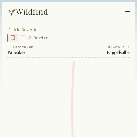
Wildfind
Startseite
Alle Rezepte
Drucken
Pflanzen
← VORHERIGE
NÄCHSTE →
Pancakes
Pappelsalbe
Rezepte
Heilkunde
Garten
Quiz
Suche