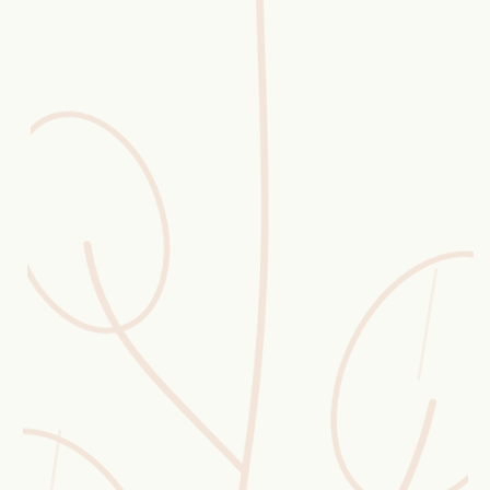
Erntekorb
Sammelkalender
Blüten-Finder
Phänologie-Radar
Vogelstimmen
Gartenplaner
Düngeberater
Challenges