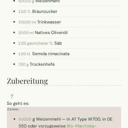
Weizenmehl
500.00 g
Braunzucker
2.00 TL
Trinkwasser
250.00 ml
Natives Olivenöl
30.00 ml
Salz
2.00 gestrichener TL
Semola rimacinata
2.00 EL
Trockenhefe
7.00 g
Zubereitung
1
So geht es:
Zutaten
g
Weizenmehl
—
in AT Type W700, in DE
500.00
550 oder vorzugsweise
Bio-Manitoba-