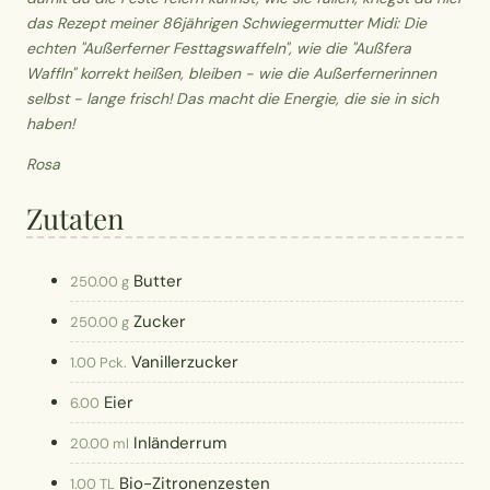
das Rezept meiner 86jährigen Schwiegermutter Midi: Die
echten "Außerferner Festtagswaffeln", wie die "Außfera
Waffln" korrekt heißen, bleiben - wie die Außerfernerinnen
selbst - lange frisch! Das macht die Energie, die sie in sich
haben!
Rosa
Zutaten
Butter
250.00 g
Zucker
250.00 g
Vanillerzucker
1.00 Pck.
Eier
6.00
Inländerrum
20.00 ml
Bio-Zitronenzesten
1.00 TL