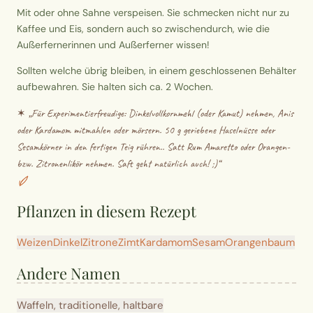
Mit oder ohne Sahne verspeisen. Sie schmecken nicht nur zu
Kaffee und Eis, sondern auch so zwischendurch, wie die
Außerfernerinnen und Außerferner wissen!
Sollten welche übrig bleiben, in einem geschlossenen Behälter
aufbewahren. Sie halten sich ca. 2 Wochen.
✶ „
Für Experimentierfreudige: Dinkelvollkornmehl (oder Kamut) nehmen, Anis
oder Kardamom mitmahlen oder mörsern. 50 g geriebene Haselnüsse oder
Sesamkörner in den fertigen Teig rühren.. Satt Rum Amaretto oder Orangen-
bzw. Zitronenlikör nehmen. Saft geht natürlich auch! ;)
“
Pflanzen in diesem Rezept
Weizen
Dinkel
Zitrone
Zimt
Kardamom
Sesam
Orangenbaum
Andere Namen
Waffeln, traditionelle, haltbare