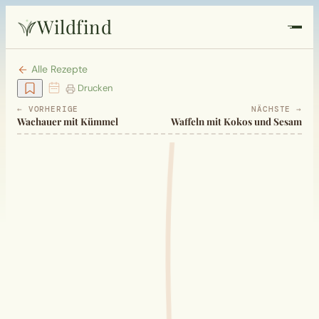
Wildfind
Startseite
Alle Rezepte
Drucken
Pflanzen
← VORHERIGE
NÄCHSTE →
Wachauer mit Kümmel
Waffeln mit Kokos und Sesam
Rezepte
Heilkunde
Garten
Quiz
Suche