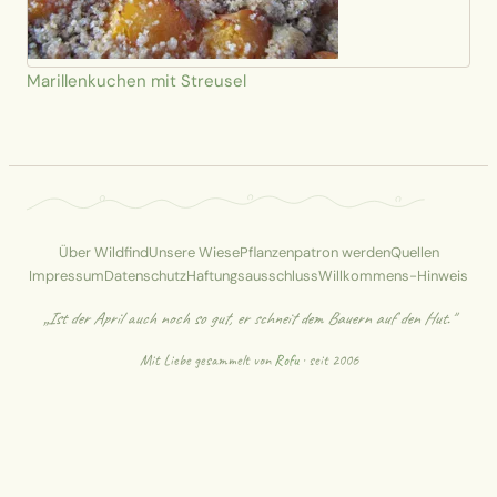
Marillenkuchen mit Streusel
Über Wildfind
Unsere Wiese
Pflanzenpatron werden
Quellen
Impressum
Datenschutz
Haftungsausschluss
Willkommens-Hinweis
„Ist der April auch noch so gut, er schneit dem Bauern auf den Hut."
Mit Liebe gesammelt von
Rofu
· seit 2006