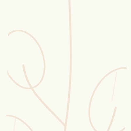
Erntekorb
Sammelkalender
Blüten-Finder
Phänologie-Radar
Vogelstimmen
Gartenplaner
Düngeberater
Challenges