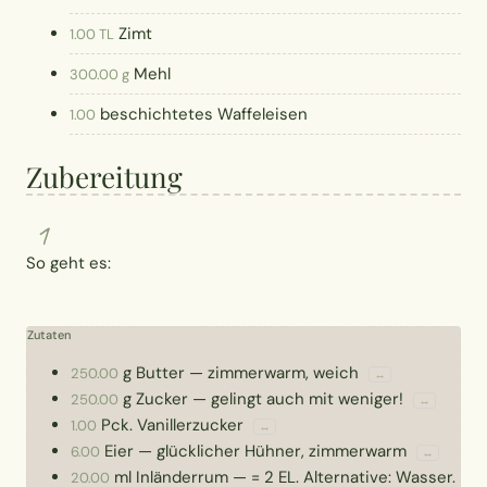
Zimt
1.00 TL
Mehl
300.00 g
beschichtetes Waffeleisen
1.00
Zubereitung
1
So geht es:
Zutaten
g
Butter
—
zimmerwarm, weich
250.00
↔
g
Zucker
—
gelingt auch mit weniger!
250.00
↔
Pck.
Vanillerzucker
1.00
↔
Eier
—
glücklicher Hühner, zimmerwarm
6.00
↔
ml
Inländerrum
—
= 2 EL. Alternative: Wasser.
20.00