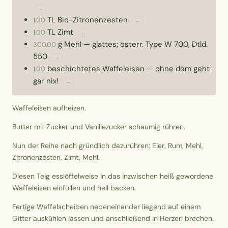
↔
TL
Bio-Zitronenzesten
1.00
↔
TL
Zimt
1.00
↔
g
Mehl
—
glattes; österr. Type W 700, Dtld.
300.00
550
↔
beschichtetes Waffeleisen
—
ohne dem geht
1.00
gar nix!
↔
Waffeleisen aufheizen.
Butter mit Zucker und Vanillezucker schaumig rühren.
Nun der Reihe nach gründlich dazurühren: Eier, Rum, Mehl,
Zitronenzesten, Zimt, Mehl.
Diesen Teig esslöffelweise in das inzwischen heiß gewordene
Waffeleisen einfüllen und hell backen.
Fertige Waffelscheiben nebeneinander liegend auf einem
Gitter auskühlen lassen und anschließend in Herzerl brechen.