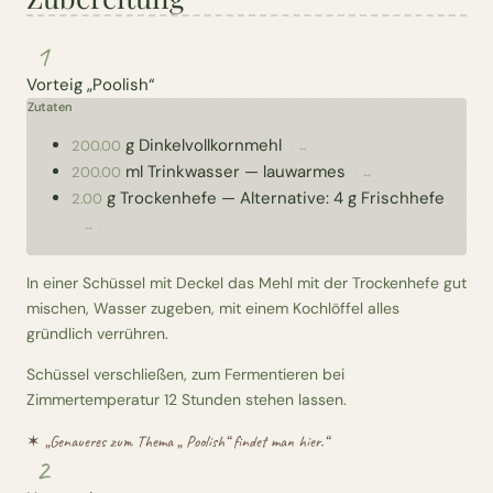
1
Vorteig „Poolish“
Zutaten
g
Dinkelvollkornmehl
200.00
↔
ml
Trinkwasser
—
lauwarmes
200.00
↔
g
Trockenhefe
—
Alternative: 4 g Frischhefe
2.00
↔
In einer Schüssel mit Deckel das Mehl mit der Trockenhefe gut
mischen, Wasser zugeben, mit einem Kochlöffel alles
gründlich verrühren.
Schüssel verschließen, zum Fermentieren bei
Zimmertemperatur 12 Stunden stehen lassen.
✶ „
Genaueres zum Thema „ Poolish“ findet man hier.
“
2