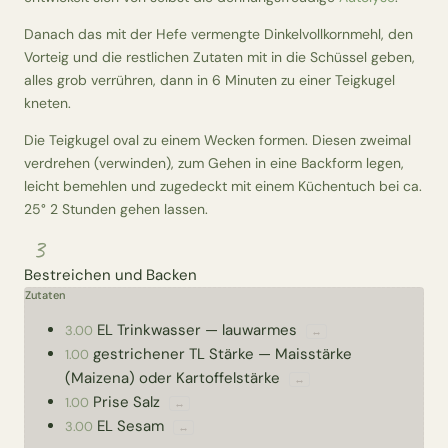
Danach das mit der Hefe vermengte Dinkelvollkornmehl, den
Vorteig und die restlichen Zutaten mit in die Schüssel geben,
alles grob verrühren, dann in 6 Minuten zu einer Teigkugel
kneten.
Die Teigkugel oval zu einem Wecken formen. Diesen zweimal
verdrehen (verwinden), zum Gehen in eine Backform legen,
leicht bemehlen und zugedeckt mit einem Küchentuch bei ca.
25° 2 Stunden gehen lassen.
3
Bestreichen und Backen
Zutaten
EL
Trinkwasser
—
lauwarmes
3.00
↔
gestrichener TL
Stärke
—
Maisstärke
1.00
(Maizena) oder Kartoffelstärke
↔
Prise
Salz
1.00
↔
EL
Sesam
3.00
↔