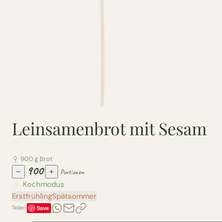
Leinsamenbrot mit Sesam
900 g Brot
900
−
+
Portionen
Kochmodus
Erstfrühling
Spätsommer
Save
Teilen