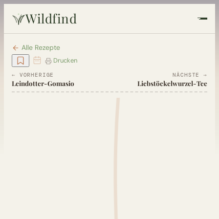
Wildfind
Startseite
Alle Rezepte
Drucken
Pflanzen
← VORHERIGE
NÄCHSTE →
Leindotter-Gomasio
Liebstöckelwurzel-Tee
Rezepte
Heilkunde
Garten
Quiz
Suche