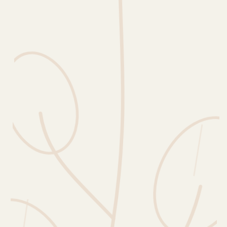
Erntekorb
Sammelkalender
Blüten-Finder
Phänologie-Radar
Vogelstimmen
Gartenplaner
Düngeberater
Challenges