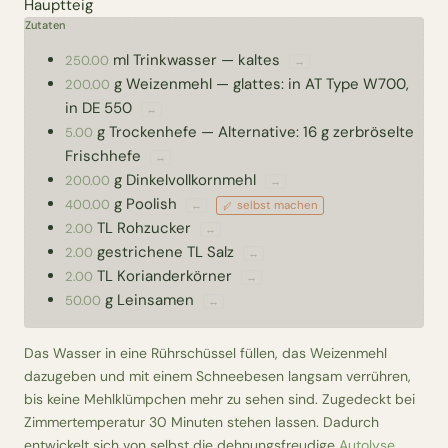
Hauptteig
Zutaten
ml
Trinkwasser
—
kaltes
250.00
↔
g
Weizenmehl
—
glattes: in AT Type W700,
200.00
in DE 550
↔
g
Trockenhefe
—
Alternative: 16 g zerbröselte
5.00
Frischhefe
↔
g
Dinkelvollkornmehl
200.00
↔
g
Poolish
400.00
selbst machen
↔
TL
Rohzucker
2.00
↔
gestrichene TL
Salz
2.00
↔
TL
Korianderkörner
2.00
↔
g
Leinsamen
50.00
↔
Das Wasser in eine Rührschüssel füllen, das Weizenmehl
dazugeben und mit einem Schneebesen langsam verrühren,
bis keine Mehlklümpchen mehr zu sehen sind. Zugedeckt bei
Zimmertemperatur 30 Minuten stehen lassen. Dadurch
entwickelt sich von selbst die dehnungsfreudige
Autolyse
.