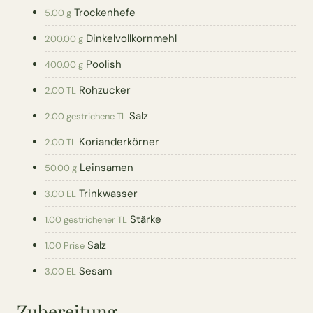
Trockenhefe
5.00 g
Dinkelvollkornmehl
200.00 g
Poolish
400.00 g
Rohzucker
2.00 TL
Salz
2.00 gestrichene TL
Korianderkörner
2.00 TL
Leinsamen
50.00 g
Trinkwasser
3.00 EL
Stärke
1.00 gestrichener TL
Salz
1.00 Prise
Sesam
3.00 EL
Zubereitung