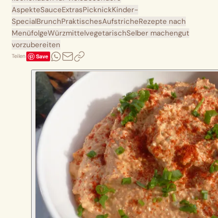
Aspekte
Sauce
Extras
Picknick
Kinder-
Special
Brunch
Praktisches
Aufstriche
Rezepte nach
Menüfolge
Würzmittel
vegetarisch
Selber machen
gut
vorzubereiten
Save
Teilen