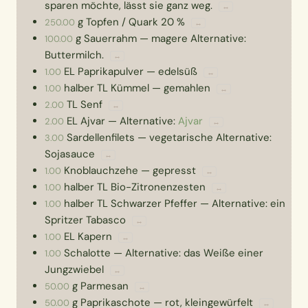
sparen möchte, lässt sie ganz weg.
↔
g
Topfen / Quark 20 %
250.00
↔
g
Sauerrahm
—
magere Alternative:
100.00
Buttermilch.
↔
EL
Paprikapulver
—
edelsüß
1.00
↔
halber TL
Kümmel
—
gemahlen
1.00
↔
TL
Senf
2.00
↔
EL
Ajvar
—
Alternative:
Ajvar
2.00
↔
Sardellenfilets
—
vegetarische Alternative:
3.00
Sojasauce
↔
Knoblauchzehe
—
gepresst
1.00
↔
halber TL
Bio-Zitronenzesten
1.00
↔
halber TL
Schwarzer Pfeffer
—
Alternative: ein
1.00
Spritzer Tabasco
↔
EL
Kapern
1.00
↔
Schalotte
—
Alternative: das Weiße einer
1.00
Jungzwiebel
↔
g
Parmesan
50.00
↔
g
Paprikaschote
—
rot, kleingewürfelt
50.00
↔