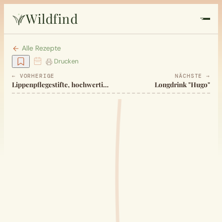
Wildfind
Startseite
Alle Rezepte
Drucken
Pflanzen
← VORHERIGE
NÄCHSTE →
Lippenpflegestifte, hochwertige, einfach zu machen
Longdrink "Hugo"
Rezepte
Heilkunde
Garten
Quiz
Suche