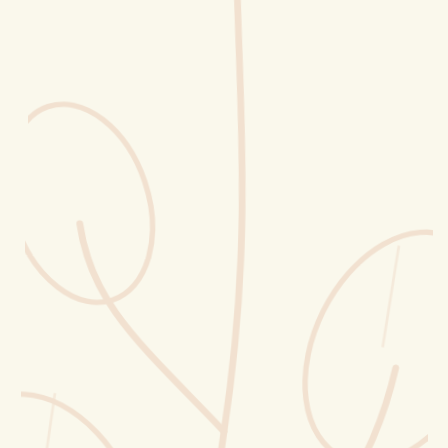
Erntekorb
Sammelkalender
Blüten-Finder
Phänologie-Radar
Vogelstimmen
Gartenplaner
Düngeberater
Challenges