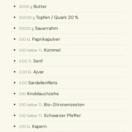
Butter
30.00 g
Topfen / Quark 20 %
250.00 g
Sauerrahm
100.00 g
Paprikapulver
1.00 EL
Kümmel
1.00 halber TL
Senf
2.00 TL
Ajvar
2.00 EL
Sardellenfilets
3.00
Knoblauchzehe
1.00
Bio-Zitronenzesten
1.00 halber TL
Schwarzer Pfeffer
1.00 halber TL
Kapern
1.00 EL