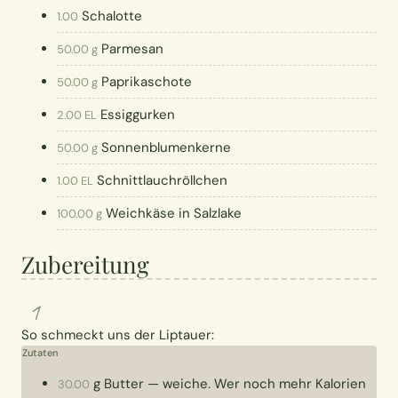
Schalotte
1.00
Parmesan
50.00 g
Paprikaschote
50.00 g
Essiggurken
2.00 EL
Sonnenblumenkerne
50.00 g
Schnittlauchröllchen
1.00 EL
Weichkäse in Salzlake
100.00 g
Zubereitung
1
So schmeckt uns der Liptauer:
Zutaten
g
Butter
—
weiche. Wer noch mehr Kalorien
30.00