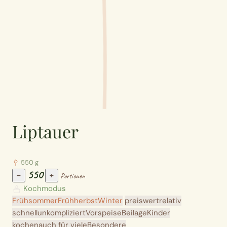
Liptauer
550 g
550
−
+
Portionen
Kochmodus
Frühsommer
Frühherbst
Winter
preiswert
relativ
schnell
unkompliziert
Vorspeise
Beilage
Kinder
kochen
auch für viele
Besondere