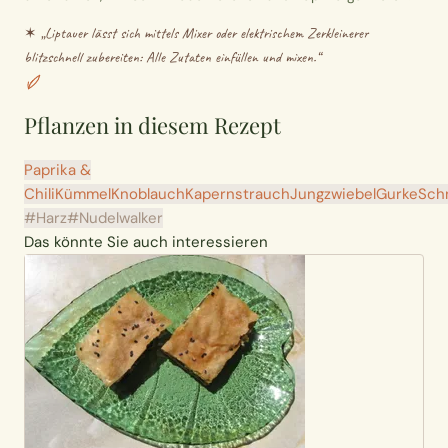
✶ „
Liptauer lässt sich mittels Mixer oder elektrischem Zerkleinerer
blitzschnell zubereiten: Alle Zutaten einfüllen und mixen.
“
Pflanzen in diesem Rezept
Paprika &
Chili
Kümmel
Knoblauch
Kapernstrauch
Jungzwiebel
Gurke
Schn
#Harz
#Nudelwalker
Das könnte Sie auch interessieren