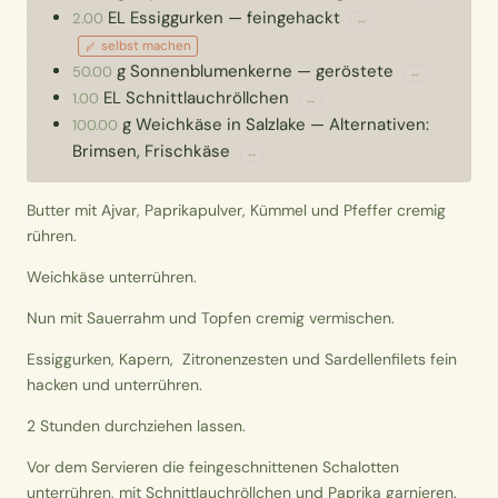
EL
Essiggurken
—
feingehackt
2.00
↔
selbst machen
g
Sonnenblumenkerne
—
geröstete
50.00
↔
EL
Schnittlauchröllchen
1.00
↔
g
Weichkäse in Salzlake
—
Alternativen:
100.00
Brimsen, Frischkäse
↔
Butter mit Ajvar, Paprikapulver, Kümmel und Pfeffer cremig
rühren.
Weichkäse unterrühren.
Nun mit Sauerrahm und Topfen cremig vermischen.
Essiggurken, Kapern, Zitronenzesten und Sardellenfilets fein
hacken und unterrühren.
2 Stunden durchziehen lassen.
Vor dem Servieren die feingeschnittenen Schalotten
unterrühren, mit Schnittlauchröllchen und Paprika garnieren.