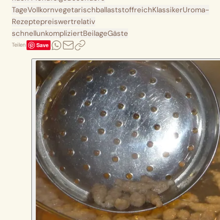
Tage
Vollkorn
vegetarisch
ballaststoffreich
Klassiker
Uroma-
Rezepte
preiswert
relativ
schnell
unkompliziert
Beilage
Gäste
Save
Teilen