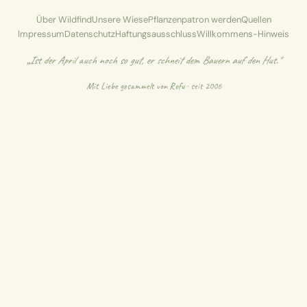
Über Wildfind
Unsere Wiese
Pflanzenpatron werden
Quellen
Impressum
Datenschutz
Haftungsausschluss
Willkommens-Hinweis
„Ist der April auch noch so gut, er schneit dem Bauern auf den Hut."
Mit Liebe gesammelt von
Rofu
· seit 2006