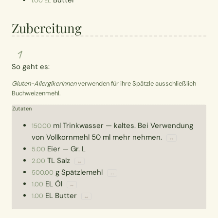
Butter
1.00 EL
Zubereitung
1
So geht es:
Gluten-AllergikerInnen
verwenden für ihre Spätzle ausschließlich
Buchweizenmehl.
Zutaten
ml
Trinkwasser
—
kaltes. Bei Verwendung
150.00
von Vollkornmehl 50 ml mehr nehmen.
↔
Eier
—
Gr. L
5.00
TL
Salz
2.00
↔
g
Spätzlemehl
500.00
↔
EL
Öl
1.00
↔
EL
Butter
1.00
↔