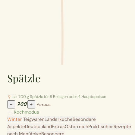
Spätzle
ca. 700 g Spätzle für 8 Beilagen oder 4 Hauptspeisen
700
−
+
Portionen
Kochmodus
Winter
Teigwaren
Länderküche
Besondere
Aspekte
Deutschland
Extras
Österreich
Praktisches
Rezepte
nach Menüfolge
Besondere