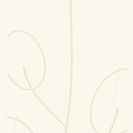
Erntekorb
Sammelkalender
Blüten-Finder
Phänologie-Radar
Vogelstimmen
Gartenplaner
Düngeberater
Challenges