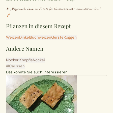
✶ „
Roggenmehl kann als Ersatz für Hartweizenmehl verwendet werden.
“
Pflanzen in diesem Rezept
Weizen
Dinkel
Buchweizen
Gerste
Roggen
Andere Namen
Nockerl
Knöpfle
Nockei
#Carlssen
Das könnte Sie auch interessieren