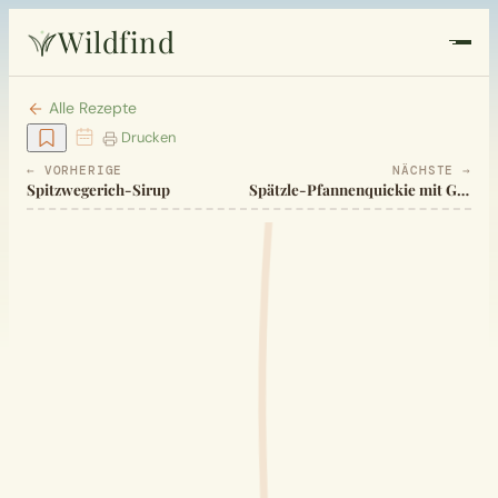
Wildfind
Startseite
Alle Rezepte
Drucken
Pflanzen
← VORHERIGE
NÄCHSTE →
Spitzwegerich-Sirup
Spätzle-Pfannenquickie mit Gemüse
Rezepte
Heilkunde
Garten
Quiz
Suche