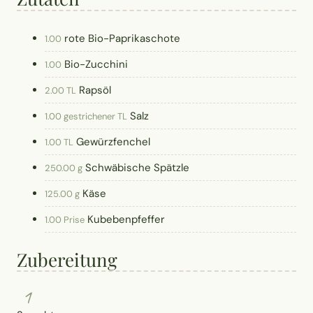
rote Bio-Paprikaschote
1.00
Bio-Zucchini
1.00
Rapsöl
2.00 TL
Salz
1.00 gestrichener TL
Gewürzfenchel
1.00 TL
Schwäbische Spätzle
250.00 g
Käse
125.00 g
Kubebenpfeffer
1.00 Prise
Zubereitung
1