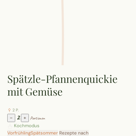
Spätzle-Pfannenquickie
mit Gemüse
2 P.
2
−
+
Portionen
Kochmodus
Vorfrühling
Spätsommer
Rezepte nach