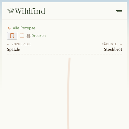
Wildfind
Startseite
Alle Rezepte
Drucken
Pflanzen
← VORHERIGE
NÄCHSTE →
Spätzle
Stockbrot
Rezepte
Heilkunde
Garten
Quiz
Suche