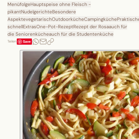
Menüfolge
Hauptspeise ohne Fleisch -
pikant
Nudelgerichte
Besondere
Aspekte
vegetarisch
Outdoorküche
Campingküche
Praktisch
schnell
Extras
One-Pot-Rezept
Rezept der Rosa
auch für
die Seniorenküche
auch für die Studentenküche
Save
Teilen