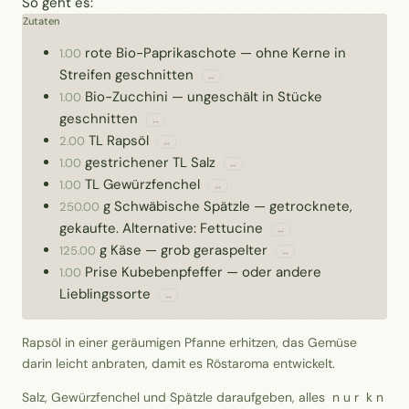
So geht es:
Zutaten
rote Bio-Paprikaschote
—
ohne Kerne in
1.00
Streifen geschnitten
↔
Bio-Zucchini
—
ungeschält in Stücke
1.00
geschnitten
↔
TL
Rapsöl
2.00
↔
gestrichener TL
Salz
1.00
↔
TL
Gewürzfenchel
1.00
↔
g
Schwäbische Spätzle
—
getrocknete,
250.00
gekaufte. Alternative: Fettucine
↔
g
Käse
—
grob geraspelter
125.00
↔
Prise
Kubebenpfeffer
—
oder andere
1.00
Lieblingssorte
↔
Rapsöl in einer geräumigen Pfanne erhitzen, das Gemüse
darin leicht anbraten, damit es Röstaroma entwickelt.
Salz, Gewürzfenchel und Spätzle daraufgeben, alles n u r k n