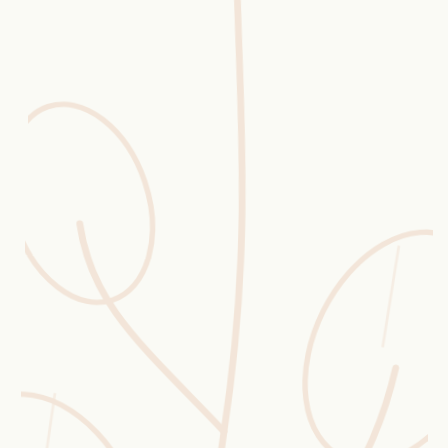
Erntekorb
Sammelkalender
Blüten-Finder
Phänologie-Radar
Vogelstimmen
Gartenplaner
Düngeberater
Challenges