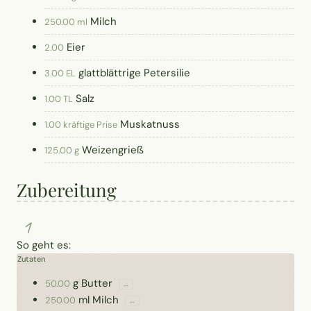
Milch
250.00 ml
Eier
2.00
glattblättrige Petersilie
3.00 EL
Salz
1.00 TL
Muskatnuss
1.00 kräftige Prise
Weizengrieß
125.00 g
Zubereitung
1
So geht es:
Zutaten
g
Butter
50.00
↔
ml
Milch
250.00
↔