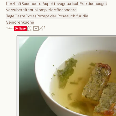
herzhaft
Besondere Aspekte
vegetarisch
Praktisches
gut
vorzubereiten
unkompliziert
Besondere
Tage
Gäste
Extras
Rezept der Rosa
auch für die
Seniorenküche
Save
Teilen