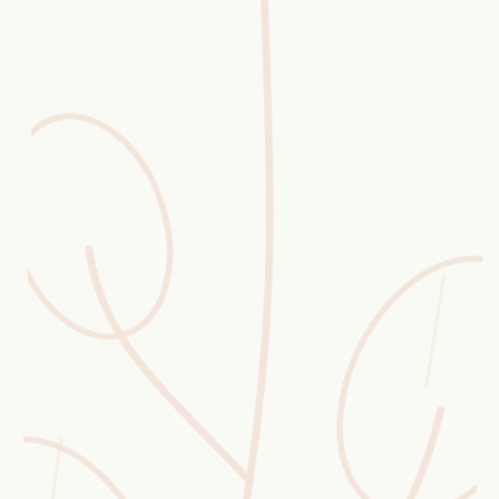
Erntekorb
Sammelkalender
Blüten-Finder
Phänologie-Radar
Vogelstimmen
Gartenplaner
Düngeberater
Challenges