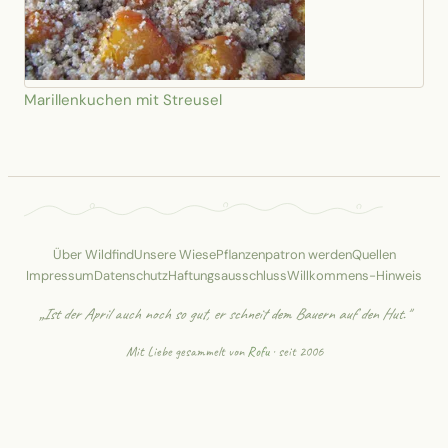
Marillenkuchen mit Streusel
Über Wildfind
Unsere Wiese
Pflanzenpatron werden
Quellen
Impressum
Datenschutz
Haftungsausschluss
Willkommens-Hinweis
„Ist der April auch noch so gut, er schneit dem Bauern auf den Hut."
Mit Liebe gesammelt von
Rofu
· seit 2006