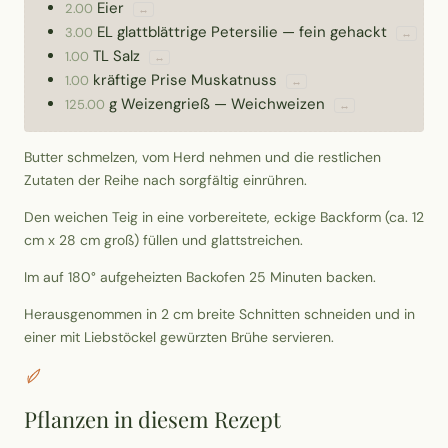
Eier
2.00
↔
EL
glattblättrige Petersilie
—
fein gehackt
3.00
↔
TL
Salz
1.00
↔
kräftige Prise
Muskatnuss
1.00
↔
g
Weizengrieß
—
Weichweizen
125.00
↔
Butter schmelzen, vom Herd nehmen und die restlichen
Zutaten der Reihe nach sorgfältig einrühren.
Den weichen Teig in eine vorbereitete, eckige Backform (ca. 12
cm x 28 cm groß) füllen und glattstreichen.
Im auf 180° aufgeheizten Backofen 25 Minuten backen.
Herausgenommen in 2 cm breite Schnitten schneiden und in
einer mit Liebstöckel gewürzten Brühe servieren.
Pflanzen in diesem Rezept