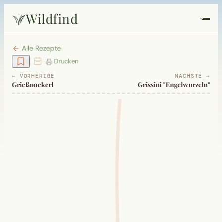
Wildfind
Startseite
Alle Rezepte
Drucken
Pflanzen
← VORHERIGE
NÄCHSTE →
Grießnockerl
Grissini "Engelwurzeln"
Rezepte
Heilkunde
Garten
Quiz
Suche