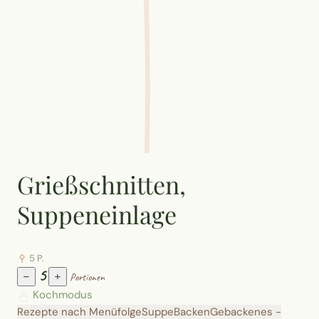
Grießschnitten,
Suppeneinlage
5 P.
5
−
+
Portionen
Kochmodus
Rezepte nach Menüfolge
Suppe
Backen
Gebackenes -