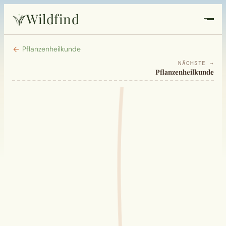
Wildfind
Startseite
Pflanzenheilkunde
NÄCHSTE →
Pflanzenheilkunde
Pflanzen
Rezepte
Heilkunde
Garten
Quiz
Suche