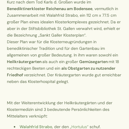
Kurz nach dem Tod Karls d. Großen wurde im
Benediktinerkloster Reichenau
am Bodensee
, vermutlich in
Zusammenarbeit mit Walahfrid Strabo, ein 112 cm x 77.5 cm
großer Plan eines idealen Klosterkomplexes gezeichnet. Da er
aber in der Stiftsbibliothek St. Gallen verwahrt wird, erhielt er
die Bezeichnung „Sankt Galler Klosterplan“.
Dieser Plan war für die Klosterneugründungen in
benediktinischer Tradition und für den Gartenbau im
allgemeinen von großer Bedeutung. In ihm waren sowohl ein
Heilkräutergarten
als auch ein großer
Gemüsegarten
mit 18
rechteckigen Beeten und ein
als
Obstgarten
zu nutzender
Friedhof
verzeichnet. Der Kräutergarten wurde gut erreichbar
neben das Klosterhospital gelegt.
Mit der Weiterentwicklung der Heilkräutergärten und der
Klostermedizin sind 3 bedeutende Persönlichkeiten des
Mittelalters verknüpft:
Walahfrid Strabo
, der den
„Hortulus“
schuf.