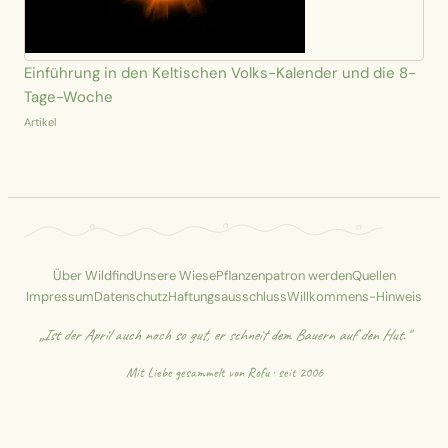
Einführung in den Keltischen Volks-Kalender und die 8-
Tage-Woche
Artikel
Über Wildfind
Unsere Wiese
Pflanzenpatron werden
Quellen
Impressum
Datenschutz
Haftungsausschluss
Willkommens-Hinweis
„Ist der April auch noch so gut, er schneit dem Bauern auf den Hut."
Mit Liebe gesammelt von
Rofu
· seit 2006