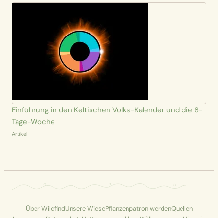
Einführung in den Keltischen Volks-Kalender und die 8-
Tage-Woche
Artikel
Über Wildfind
Unsere Wiese
Pflanzenpatron werden
Quellen