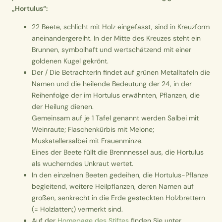
„Hortulus“:
22 Beete, schlicht mit Holz eingefasst, sind in Kreuzform
aneinandergereiht. In der Mitte des Kreuzes steht ein
Brunnen, symbolhaft und wertschätzend mit einer
goldenen Kugel gekrönt.
Der / Die BetrachterIn findet auf grünen Metalltafeln die
Namen und die heilende Bedeutung der 24, in der
Reihenfolge der im Hortulus erwähnten, Pflanzen, die
der Heilung dienen.
Gemeinsam auf je 1 Tafel genannt werden Salbei mit
Weinraute; Flaschenkürbis mit Melone;
Muskatellersalbei mit Frauenminze.
Eines der Beete füllt die Brennnessel aus, die Hortulus
als wucherndes Unkraut wertet.
In den einzelnen Beeten gedeihen, die Hortulus-Pflanze
begleitend, weitere Heilpflanzen, deren Namen auf
großen, senkrecht in die Erde gesteckten Holzbrettern
(= Holzlatten;) vermerkt sind.
Auf der
Homepage des Stiftes
finden Sie unter