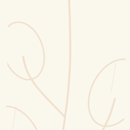
Erntekorb
Sammelkalender
Blüten-Finder
Phänologie-Radar
Vogelstimmen
Gartenplaner
Düngeberater
Challenges