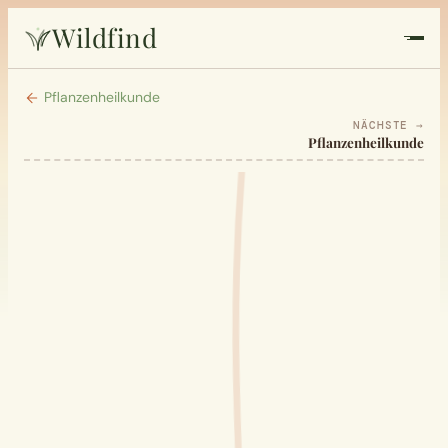
Wildfind
Startseite
Pflanzenheilkunde
NÄCHSTE →
Pflanzenheilkunde
Pflanzen
Rezepte
Heilkunde
Garten
Quiz
Suche