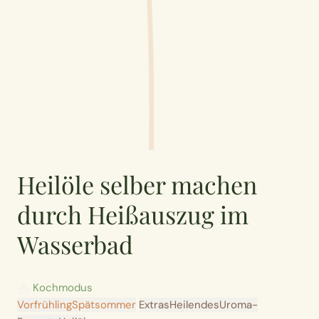
Heilöle selber machen
durch Heißauszug im
Wasserbad
Kochmodus
Vorfrühling
Spätsommer
Extras
Heilendes
Uroma-