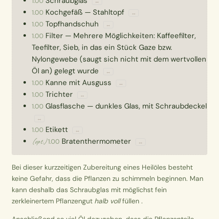
Schraubglas
1.00
↔
Kochgefäß
—
Stahltopf
1.00
↔
Topfhandschuh
1.00
↔
Filter
—
Mehrere Möglichkeiten: Kaffeefilter,
1.00
Teefilter, Sieb, in das ein Stück Gaze bzw.
Nylongewebe (saugt sich nicht mit dem wertvollen
Öl an) gelegt wurde
↔
Kanne mit Ausguss
1.00
↔
Trichter
1.00
↔
Glasflasche
—
dunkles Glas, mit Schraubdeckel
1.00
↔
Etikett
1.00
↔
Bratenthermometer
(opt.)
1.00
↔
Bei dieser kurzzeitigen Zubereitung eines Heilöles besteht
keine Gefahr, dass die Pflanzen zu schimmeln beginnen. Man
kann deshalb das Schraubglas mit möglichst fein
zerkleinertem Pflanzengut
halb voll
füllen .