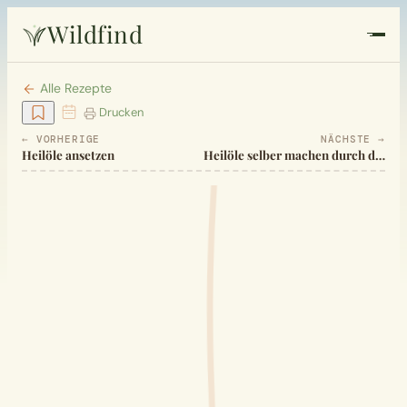
Wildfind
Startseite
Alle Rezepte
Drucken
Pflanzen
← VORHERIGE
NÄCHSTE →
Heilöle ansetzen
Heilöle selber machen durch direkten Heißauszug
Rezepte
Heilkunde
Garten
Quiz
Suche