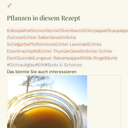
Pflanzen in diesem Rezept
Kokospalme
Sonnenblume
Olivenbaum
Zitterpappel
Graupappe
Zistrose
Echter Salbei
Gewöhnliche
Schafgarbe
Pfefferminze
Echter Lavendel
Echtes
Eisenkraut
Apfel
Echter Thymian
Gewöhnlicher Echter
Dost
Quendel
Lungauer Balsampappel
Wilde Ringelblume
#Schraubglas
#EM
#Bodo A. Schieren
Das könnte Sie auch interessieren