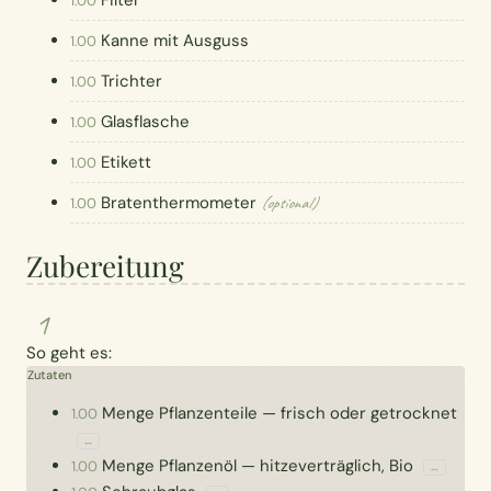
Filter
1.00
Kanne mit Ausguss
1.00
Trichter
1.00
Glasflasche
1.00
Etikett
1.00
Bratenthermometer
(optional)
1.00
Zubereitung
1
So geht es:
Zutaten
Menge
Pflanzenteile
—
frisch oder getrocknet
1.00
↔
Menge
Pflanzenöl
—
hitzeverträglich, Bio
1.00
↔