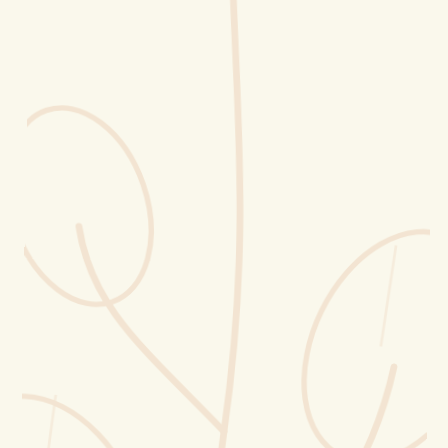
Erntekorb
Sammelkalender
Blüten-Finder
Phänologie-Radar
Vogelstimmen
Gartenplaner
Düngeberater
Challenges