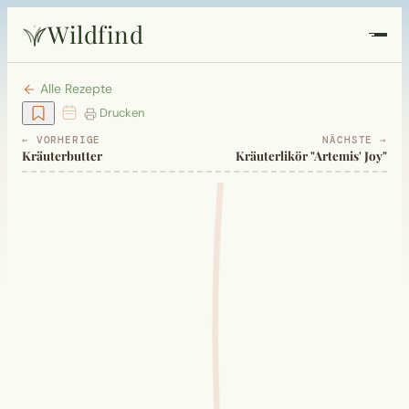
Wildfind
Startseite
Alle Rezepte
Drucken
Pflanzen
← VORHERIGE
NÄCHSTE →
Kräuterbutter
Kräuterlikör "Artemis' Joy"
Rezepte
Heilkunde
Garten
Quiz
Suche