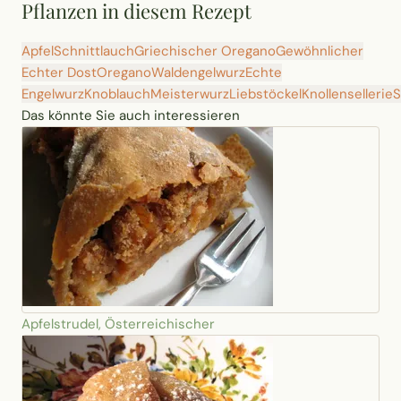
Pflanzen in diesem Rezept
Apfel
Schnittlauch
Griechischer Oregano
Gewöhnlicher
Echter Dost
Oregano
Waldengelwurz
Echte
Engelwurz
Knoblauch
Meisterwurz
Liebstöckel
Knollensellerie
S
Das könnte Sie auch interessieren
Apfelstrudel, Österreichischer