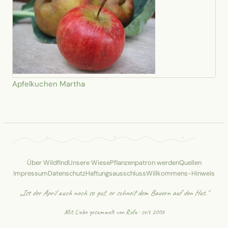
Apfelkuchen Martha
Über Wildfind
Unsere Wiese
Pflanzenpatron werden
Quellen
Impressum
Datenschutz
Haftungsausschluss
Willkommens-Hinweis
„Ist der April auch noch so gut, er schneit dem Bauern auf den Hut."
Mit Liebe gesammelt von
Rofu
· seit 2006