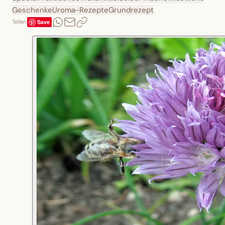
Geschenke
Uroma-Rezepte
Grundrezept
Save
Teilen