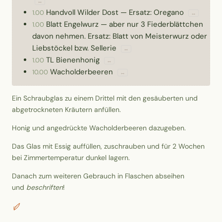
↔
Handvoll
Wilder Dost
—
Ersatz: Oregano
1.00
↔
Blatt
Engelwurz
—
aber nur 3 Fiederblättchen
1.00
davon nehmen. Ersatz: Blatt von Meisterwurz oder
Liebstöckel bzw. Sellerie
↔
TL
Bienenhonig
1.00
↔
Wacholderbeeren
10.00
↔
Ein Schraubglas zu einem Drittel mit den gesäuberten und
abgetrockneten Kräutern anfüllen.
Honig und angedrückte Wacholderbeeren dazugeben.
Das Glas mit Essig auffüllen, zuschrauben und für 2 Wochen
bei Zimmertemperatur dunkel lagern.
Danach zum weiteren Gebrauch in Flaschen abseihen
und
beschriften
!