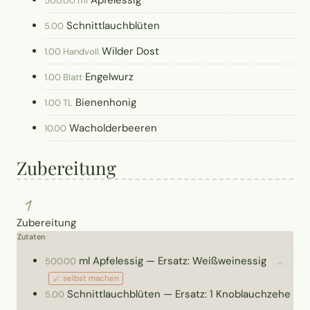
Apfelessig
500.00 ml
Schnittlauchblüten
5.00
Wilder Dost
1.00 Handvoll
Engelwurz
1.00 Blatt
Bienenhonig
1.00 TL
Wacholderbeeren
10.00
Zubereitung
1
Zubereitung
Zutaten
ml
Apfelessig
—
Ersatz: Weißweinessig
500.00
↔
selbst machen
Schnittlauchblüten
—
Ersatz: 1 Knoblauchzehe
5.00