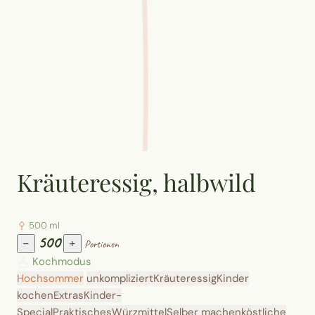
Kräuteressig, halbwild
500 ml
500
−
+
Portionen
Kochmodus
Hochsommer
unkompliziert
Kräuteressig
Kinder
kochen
Extras
Kinder-
Special
Praktisches
Würzmittel
Selber machen
köstliche