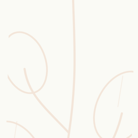
Erntekorb
Sammelkalender
Blüten-Finder
Phänologie-Radar
Vogelstimmen
Gartenplaner
Düngeberater
Challenges