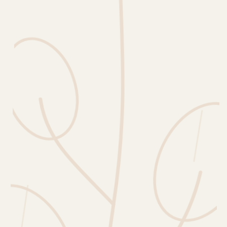
Erntekorb
Sammelkalender
Blüten-Finder
Phänologie-Radar
Vogelstimmen
Gartenplaner
Düngeberater
Challenges