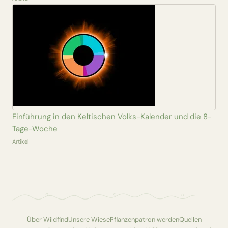
Einführung in den Keltischen Volks-Kalender und die 8-
Tage-Woche
Artikel
Über Wildfind
Unsere Wiese
Pflanzenpatron werden
Quellen