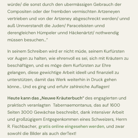
würde/ die sonst durch den ubermässigen Gebrauch der
Compositen oder der frembden vermischten Artzeneyen
vertrieben und von der Artzeney abgeschreckt werden/ unnd
auß Unnverstandt die
Juden/ Paracelsisten unnd
derengleichen Hümpeler
unnd Häckenärtzt/ nothwendig
müssen besuchen…“
In seinem Schreiben wird er nicht müde, seinem Kurfürsten
vor Augen zu halten, wie ehrenvoll es sei, sich mit Kräutern zu
beschäftigen, und es möge dem Kurfürsten zur Ehre
gelangen, diese gewichtige Arbeit ideell und finanziell zu
unterstützen, damit das Werk weiterhin in Druck gehen
könne… Und es ging und erfuhr zahlreiche Auflagen!
Heute kann das „Neuwe Kräuterbuch“
des engagierten und
praktisch veranlagten Tabernaemontanus, das auf 1600
Seiten 3000 Gewächse beschreibt,
dank intensiver Arbeit
und großzügigem Entgegenkommen eines Schweizers, Herrn
R. Fischbacher
,
gratis online eingesehen werden,
und zwar
sowohl die Bilder als auch derText!