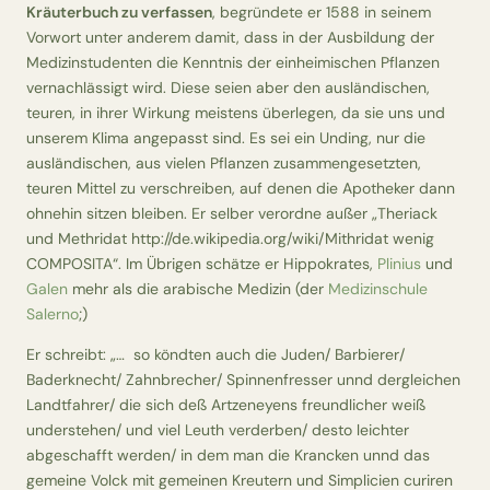
Kräuterbuch zu verfassen
, begründete er 1588 in seinem
Vorwort unter anderem damit, dass in der Ausbildung der
Medizinstudenten die Kenntnis der einheimischen Pflanzen
vernachlässigt wird. Diese seien aber den ausländischen,
teuren, in ihrer Wirkung meistens überlegen, da sie uns und
unserem Klima angepasst sind.
Es sei ein Unding, nur die
ausländischen, aus vielen Pflanzen zusammengesetzten,
teuren Mittel zu verschreiben, auf denen die Apotheker dann
ohnehin sitzen bleiben. Er selber verordne außer „Theriack
und Methridat
http://de.wikipedia.org/wiki/Mithridat
wenig
COMPOSITA“. Im Übrigen schätze er Hippokrates,
Plinius
und
Galen
mehr als die arabische Medizin (der
Medizinschule
Salerno
;)
Er schreibt: „… so köndten auch die
Juden/ Barbierer/
Baderknecht/ Zahnbrecher/ Spinnenfresser unnd dergleichen
Landtfahrer
/ die sich deß Artzeneyens freundlicher weiß
understehen/ und viel Leuth verderben/ desto leichter
abgeschafft werden/ in dem man die Krancken unnd das
gemeine Volck mit gemeinen Kreutern und Simplicien curiren