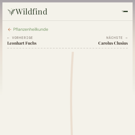
Wildfind
Startseite
Pflanzenheilkunde
← VORHERIGE
NÄCHSTE →
Leonhart Fuchs
Carolus Clusius
Pflanzen
Rezepte
Heilkunde
Garten
Quiz
Suche