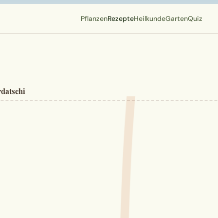
Pflanzen
Rezepte
Heilkunde
Garten
Quiz
rdatschi