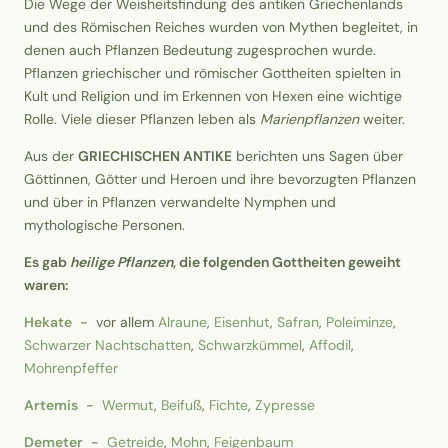
Die Wege der Weisheitsfindung des antiken Griechenlands
und des Römischen Reiches wurden von Mythen begleitet, in
denen auch Pflanzen Bedeutung zugesprochen wurde.
Pflanzen griechischer und römischer Gottheiten spielten in
Kult und Religion und im Erkennen von Hexen eine wichtige
Rolle. Viele dieser Pflanzen leben als
Marienpflanzen
weiter.
Aus der
GRIECHISCHEN ANTIKE
berichten uns Sagen über
Göttinnen, Götter und Heroen und ihre bevorzugten Pflanzen
und über in Pflanzen verwandelte Nymphen und
mythologische Personen.
Es gab
heilige Pflanzen
, die folgenden Gottheiten geweiht
waren:
Hekate
- vor allem
Alraune
,
Eisenhut
,
Safran
,
Poleiminze
,
Schwarzer Nachtschatten
,
Schwarzkümmel
,
Affodil
,
Mohrenpfeffer
Artemis
-
Wermut
,
Beifuß
,
Fichte
,
Zypresse
Demeter
-
Getreide
,
Mohn
,
Feigenbaum