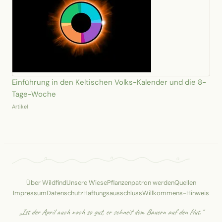
Einführung in den Keltischen Volks-Kalender und die 8-
Tage-Woche
Artikel
Über Wildfind
Unsere Wiese
Pflanzenpatron werden
Quellen
Impressum
Datenschutz
Haftungsausschluss
Willkommens-Hinweis
„Ist der April auch noch so gut, er schneit dem Bauern auf den Hut."