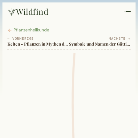
Wildfind
Startseite
Pflanzenheilkunde
← VORHERIGE
NÄCHSTE →
Kelten - Pflanzen in Mythen der Eisenzeit
Symbole und Namen der Göttin Hekate
Pflanzen
Rezepte
Heilkunde
Garten
Quiz
Suche