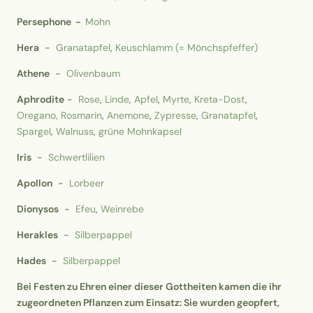
Persephone -
Mohn
Hera
-
Granatapfel
,
Keuschlamm (= Mönchspfeffer)
Athene
-
Olivenbaum
Aphrodite
-
Rose
,
Linde
,
Apfel
,
Myrte
,
Kreta-Dost
,
Oregano,
Rosmarin
,
Anemone
,
Zypresse
,
Granatapfel
,
Spargel
,
Walnuss
,
grüne Mohnkapsel
Iris
-
Schwertlilien
Apollon
-
Lorbeer
Dionysos
-
Efeu
,
Weinrebe
Herakles
-
Silberpappel
Hades
-
Silberpappel
Bei Festen zu Ehren einer dieser Gottheiten kamen die ihr
zugeordneten Pflanzen zum Einsatz: Sie wurden geopfert,