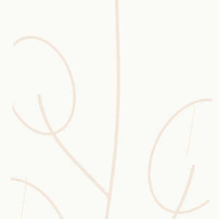
Erntekorb
Sammelkalender
Blüten-Finder
Phänologie-Radar
Vogelstimmen
Gartenplaner
Düngeberater
Challenges