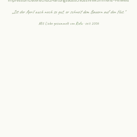
Impressum
Datenschutz
Haftungsausschluss
Willkommens-Hinweis
„Ist der April auch noch so gut, er schneit dem Bauern auf den Hut."
Mit Liebe gesammelt von
Rofu
· seit 2006