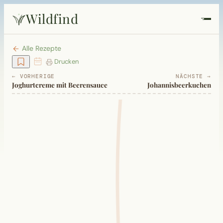
Wildfind
Startseite
Alle Rezepte
Drucken
Pflanzen
← VORHERIGE
NÄCHSTE →
Joghurtcreme mit Beerensauce
Johannisbeerkuchen
Rezepte
Heilkunde
Garten
Quiz
Suche