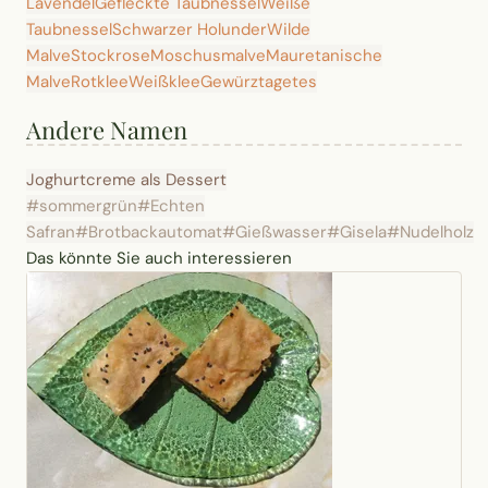
Lavendel
Gefleckte Taubnessel
Weiße
Taubnessel
Schwarzer Holunder
Wilde
Malve
Stockrose
Moschusmalve
Mauretanische
Malve
Rotklee
Weißklee
Gewürztagetes
Andere Namen
Joghurtcreme als Dessert
#sommergrün
#Echten
Safran
#Brotbackautomat
#Gießwasser
#Gisela
#Nudelholz
Das könnte Sie auch interessieren