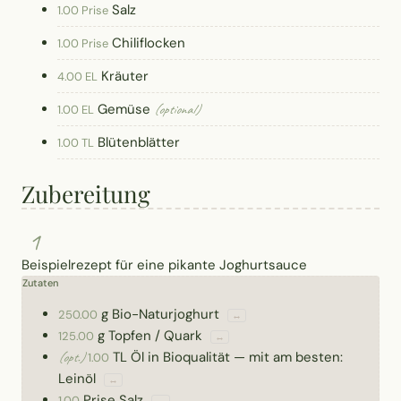
Salz
1.00 Prise
Chiliflocken
1.00 Prise
Kräuter
4.00 EL
Gemüse
(optional)
1.00 EL
Blütenblätter
1.00 TL
Zubereitung
1
Beispielrezept für eine pikante Joghurtsauce
Zutaten
g
Bio-Naturjoghurt
250.00
↔
g
Topfen / Quark
125.00
↔
TL
Öl in Bioqualität
—
mit am besten:
(opt.)
1.00
Leinöl
↔
Prise
Salz
1.00
↔