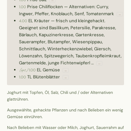
Prise
Chiliflocken
—
Alternativen: Curry,
1.00
Ingwer, Pfeffer, Knoblauch, Senf, Tomatenmark
↔
EL
Kräuter
—
frisch und kleingehackt.
4.00
Geeignet sind Basilikum, Petersilie, Parakresse,
Bärlauch, Kapuzinerkresse, Gartenkresse,
Sauerampfer, Blutampfer, Wiesenpippau,
Schnittlauch, Winterheckenzwiebel, Giersch,
Löwenzahn, Spitzwegerich, Taubenkropfleimkraut,
Gartenmelde, junge Fichtenwipferl …
↔
EL
Gemüse
(opt.)
1.00
↔
TL
Blütenblätter
1.00
↔
Joghurt mit Topfen, Öl, Salz, Chili und / oder Alternativen
glattrühren.
Ausgewählte, gehackte Pflanzen und nach Belieben ein wenig
Gemüse einrühren.
Nach Belieben mit Wasser oder Milch, Joghurt, Sauerrahm auf