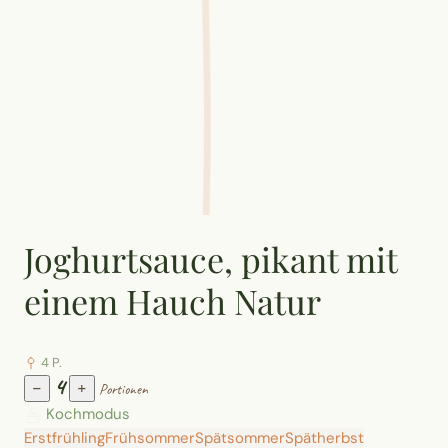
Joghurtsauce, pikant mit
einem Hauch Natur
4 P.
4
−
+
Portionen
Kochmodus
Erstfrühling
Frühsommer
Spätsommer
Spätherbst