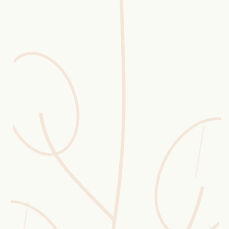
Erntekorb
Sammelkalender
Blüten-Finder
Phänologie-Radar
Vogelstimmen
Gartenplaner
Düngeberater
Challenges