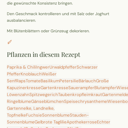
die gewünschte Konsistenz bringen.
Den Geschmack kontrollieren und mit Salz oder Joghurt
ausbalancieren.
Mit Blütenblättern oder Grünzeug dekorieren.
Pflanzen in diesem Rezept
Paprika & Chili
Ingwer
Urwaldpfeffer
Schwarzer
Pfeffer
Knoblauch
Weißer
Senf
Raps
Tomate
Basilikum
Petersilie
Bärlauch
Große
Kapuzinerkresse
Gartenkresse
Sauerampfer
Blutampfer
Wies
Löwenzahn
Spitzwegerich
Taubenkropfleimkraut
Gartenmeld
Ringelblume
Gänseblümchen
Speisechrysantheme
Wiesenbo
Gartennelke, Landnelke,
Topfnelke
Fuchsie
Sonnenblume
Stauden-
Sonnenblume
Gelbrote Taglilie
Apothekerrose
Echter